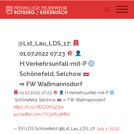
@Lst_Lau_LDS_17:
01.07.2022 07:23
H:Verkehrsunfall-mit-P
Schönefeld, Selchow
⇨ FW Waßmannsdorf
01.07.2022 07:23
H:Verkehrsunfall-mit-P
Schönefeld, Selchow
⇨ FW Waßmannsdorf
https://t.co/PDGOhGjObk
pic.twitter.com/YU3rRcqMN2
— EVI LDS Schönefeld (@Lst_Lau_LDS_17)
July 1, 2022