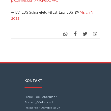
pic.twitter.com/k3cF6DD7wQ
— EVI LDS Schönefeld (@Lst_Lau_LDS_17)
March 3,
2022
KONTAKT:
Freiwillige Feuerwehr
Rotberg/Kiekebusch
Rotberger Dorfstraße 27