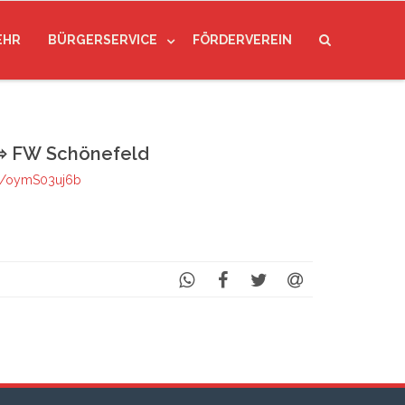
EHR
BÜRGERSERVICE
FÖRDERVEREIN
 FW Schönefeld
om/oymS03uj6b