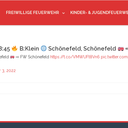
FREIWILLIGE FEUERWEHR
KINDER- & JUGENDFEUERW
8:45
B:Klein
Schönefeld, Schönefeld
⇨
efeld
⇨ FW Schönefeld
https://t.co/VMWUFt8Vn6
pic.twitter.c
 3, 2022