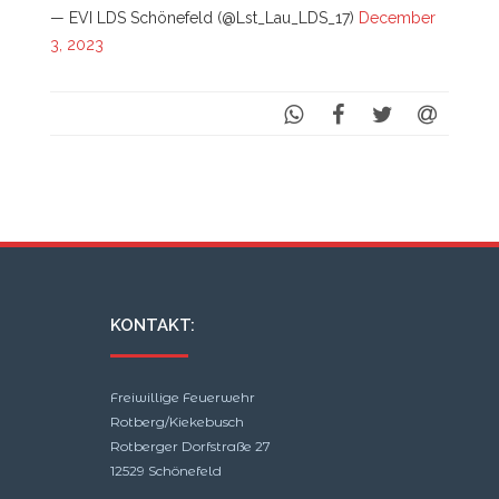
— EVI LDS Schönefeld (@Lst_Lau_LDS_17)
December
3, 2023
KONTAKT:
Freiwillige Feuerwehr
Rotberg/Kiekebusch
Rotberger Dorfstraße 27
12529 Schönefeld