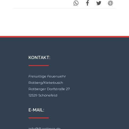
KONTAKT:
Freiwillige Feuerwehr
Rotberg/Kiekebusch
Rotberger Dorfstraße 27
12529 Schönefeld
E-MAIL:
info@ff-rotberg.de