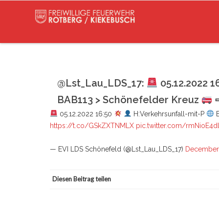
@Lst_Lau_LDS_17:
05.12.2022 1
BAB113 > Schönefelder Kreuz
⇨
05.12.2022 16:50
H:Verkehrsunfall-mit-P
B
https://t.co/GSkZXTNMLX
pic.twitter.com/rmNioE4d
— EVI LDS Schönefeld (@Lst_Lau_LDS_17)
December 
Diesen Beitrag teilen