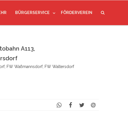
EHR
BÜRGERSERVICE
FÖRDERVEREIN
obahn A113,
rsdorf
rf, FW Waßmannsdorf, FW Waltersdorf