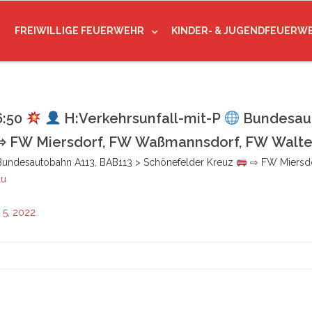
FREIWILLIGE FEUERWEHR
KINDER- & JUGENDFEUERW
6:50
H:Verkehrsunfall-mit-P
Bundesaut
 FW Miersdorf, FW Waßmannsdorf, FW Walte
undesautobahn A113, BAB113 > Schönefelder Kreuz
⇨ FW Miersdo
lu
5, 2022