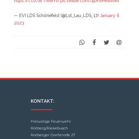
https://t.co/BfTf6eiYvI
pic.twitter.com/4pK6PewxNN
— EVI LDS Schönefeld (@Lst_Lau_LDS_17)
January 6,
2023
KONTAKT:
Freiwillige Feuerwehr
Rotberg/Kiekebusch
Rotberger Dorfstraße 27