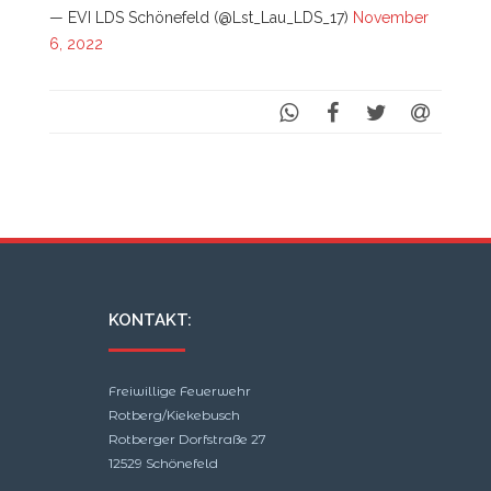
— EVI LDS Schönefeld (@Lst_Lau_LDS_17)
November
6, 2022
KONTAKT:
Freiwillige Feuerwehr
Rotberg/Kiekebusch
Rotberger Dorfstraße 27
12529 Schönefeld