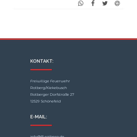
KONTAKT:
Freiwillige Feuerwehr
Rotberg/Kiekebusch
Rotberger Dorfstraße 27
12529 Schönefeld
E-MAIL:
info@ff-rotberg.de