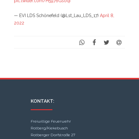
pic.twitter.com/H5976Gsoqf
— EVI LDS Schönefeld (@Lst_Lau_LDS_17)
April 8,
2022
KONTAKT:
Freiwillige Feuerwehr
Rotberg/Kiekebusch
Rotberger Dorfstraße 27