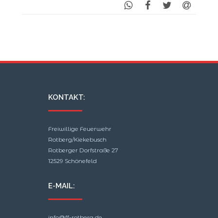
KONTAKT:
Freiwillige Feuerwehr
Rotberg/Kiekebusch
Rotberger Dorfstraße 27
12529 Schönefeld
E-MAIL:
info@ff-rotberg.de