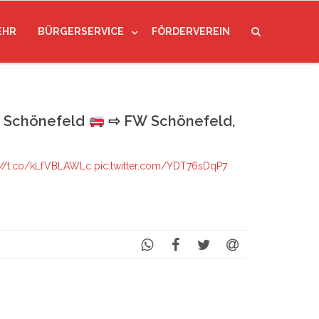
EHR
BÜRGERSERVICE
FÖRDERVEREIN
, Schönefeld
⇨ FW Schönefeld,
://t.co/kLfVBLAWLc
pic.twitter.com/YDT76sDqP7