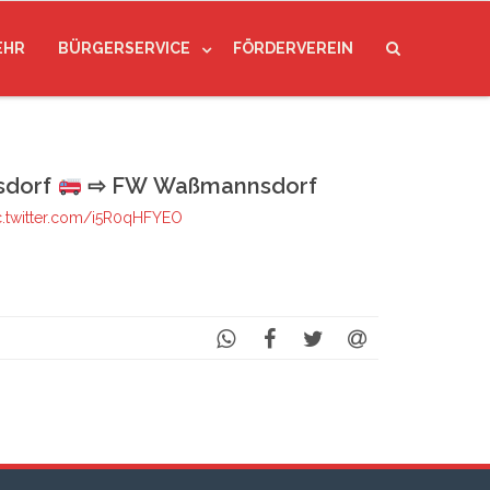
EHR
BÜRGERSERVICE
FÖRDERVEREIN
sdorf
⇨ FW Waßmannsdorf
c.twitter.com/i5R0qHFYEO