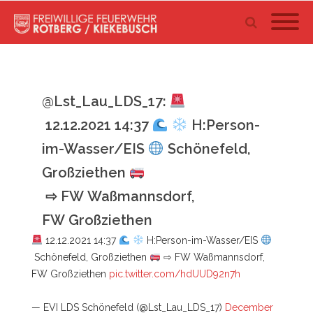
@Lst_Lau_LDS_17:
12.12.2021 14:37
H:Person-
im-Wasser/EIS
Schönefeld,
Großziethen
⇨ FW Waßmannsdorf,
FW Großziethen
12.12.2021 14:37
H:Person-im-Wasser/EIS
Schönefeld, Großziethen
⇨ FW Waßmannsdorf,
FW Großziethen
pic.twitter.com/hdUUD92n7h
— EVI LDS Schönefeld (@Lst_Lau_LDS_17)
December