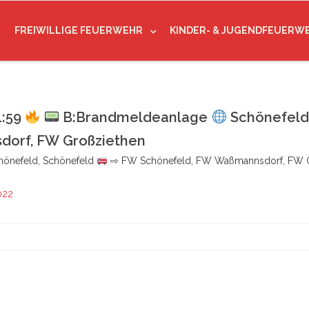
FREIWILLIGE FEUERWEHR
KINDER- & JUGENDFEUERW
1:59
B:Brandmeldeanlage
Schönefeld
orf, FW Großziethen
önefeld, Schönefeld
⇨ FW Schönefeld, FW Waßmannsdorf, FW 
2022