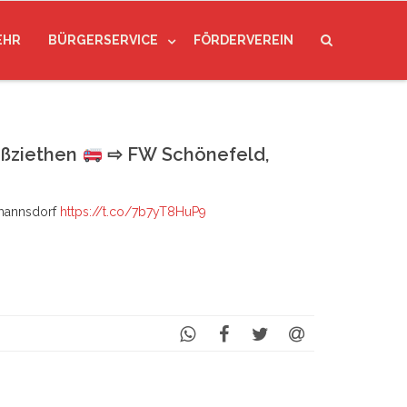
EHR
BÜRGERSERVICE
FÖRDERVEREIN
oßziethen
⇨ FW Schönefeld,
mannsdorf
https://t.co/7b7yT8HuP9