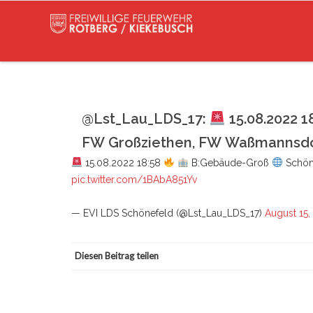
@Lst_Lau_LDS_17:
15.08.2022 1
FW Großziethen, FW Waßmannsd
15.08.2022 18:58
B:Gebäude-Groß
Schön
pic.twitter.com/1BAbA851Yv
— EVI LDS Schönefeld (@Lst_Lau_LDS_17)
August 15,
Diesen Beitrag teilen