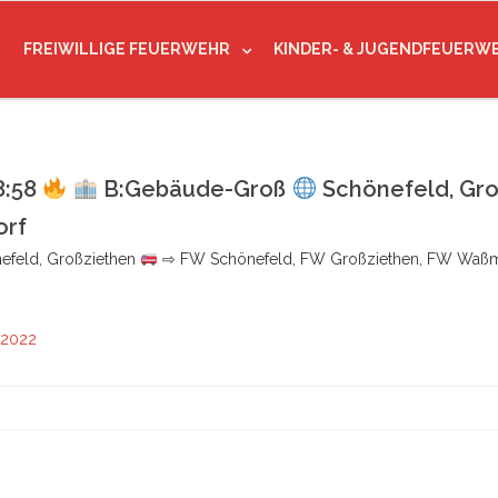
FREIWILLIGE FEUERWEHR
KINDER- & JUGENDFEUERW
8:58
B:Gebäude-Groß
Schönefeld, Gr
orf
efeld, Großziethen
⇨ FW Schönefeld, FW Großziethen, FW Waß
 2022