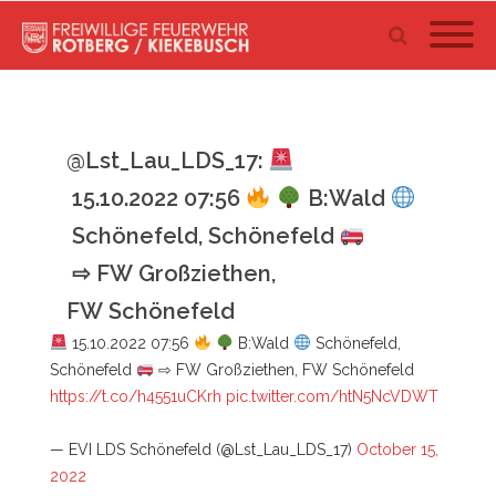
@Lst_Lau_LDS_17:
15.10.2022 07:56
B:Wald
Schönefeld, Schönefeld
⇨ FW Großziethen,
FW Schönefeld
15.10.2022 07:56
B:Wald
Schönefeld,
Schönefeld
⇨ FW Großziethen, FW Schönefeld
https://t.co/h4551uCKrh
pic.twitter.com/htN5NcVDWT
— EVI LDS Schönefeld (@Lst_Lau_LDS_17)
October 15,
2022