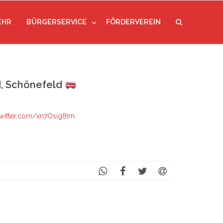
EHR
BÜRGERSERVICE
FÖRDERVEREIN
, Schönefeld
twitter.com/xn7Osig8Im