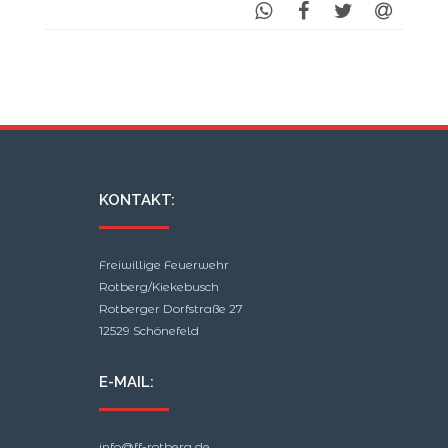
KONTAKT:
Freiwillige Feuerwehr
Rotberg/Kiekebusch
Rotberger Dorfstraße 27
12529 Schönefeld
E-MAIL:
info@ff-rotberg.de