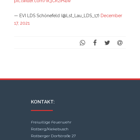
pic.twitter.com/fk3CRzIH4W
— EVI LDS Schönefeld (@Lst_Lau_LDS_17)
December
17, 2021
KONTAKT:
Freiwillige Feuerwehr
Rotberg/Kiekebusch
Rotberger Dorfstraße 27