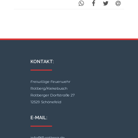
KONTAKT:
Freiwillige Feuerwehr
Rotberg/Kiekebusch
Rotberger Dorfstraße 27
12529 Schönefeld
E-MAIL:
info@ff-rotberg.de