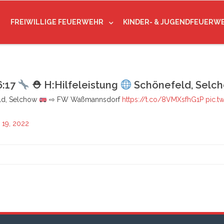
FREIWILLIGE FEUERWEHR
KINDER- & JUGENDFEUERW
6:17
⛑ H:Hilfeleistung
Schönefeld, Selc
ld, Selchow
⇨ FW Waßmannsdorf
https://t.co/8VMXsfhG1P
pic.t
19, 2022