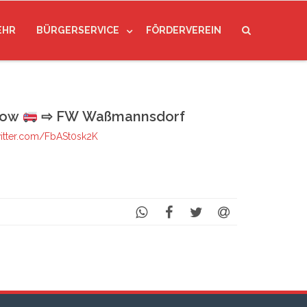
EHR
BÜRGERSERVICE
FÖRDERVEREIN
how
⇨ FW Waßmannsdorf
witter.com/FbASt0sk2K