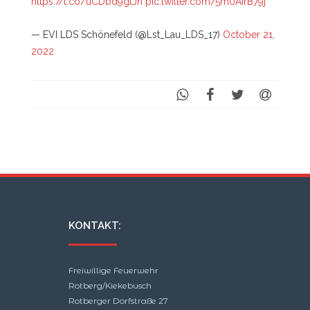
https://t.co/uCDbd9gtJn
pic.twitter.com/5m0AIrB79j
— EVI LDS Schönefeld (@Lst_Lau_LDS_17)
October 21,
2022
KONTAKT:
Freiwillige Feuerwehr
Rotberg/Kiekebusch
Rotberger Dorfstraße 27