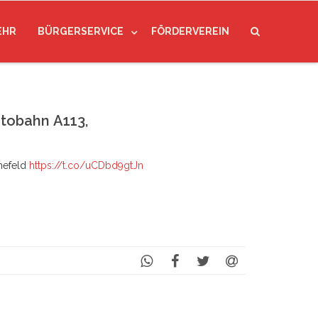
EHR
BÜRGERSERVICE
FÖRDERVEREIN
obahn A113,
efeld
https://t.co/uCDbd9gtJn