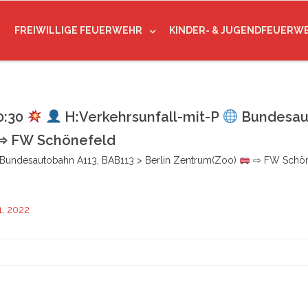
FREIWILLIGE FEUERWEHR
KINDER- & JUGENDFEUERW
0:30
H:Verkehrsunfall-mit-P
Bundesaut
⇨ FW Schönefeld
Bundesautobahn A113, BAB113 > Berlin Zentrum(Zoo)
⇨ FW Schön
1, 2022