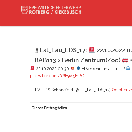
@Lst_Lau_LDS_17:
22.10.2022 0
BAB113 > Berlin Zentrum(Zoo)
22.10.2022 00:30
H:Verkehrsunfall-mit-P
pic.twitter.com/Y6F9vt5MPG
— EVI LDS Schönefeld (@Lst_Lau_LDS_17)
October 2
Diesen Beitrag teilen