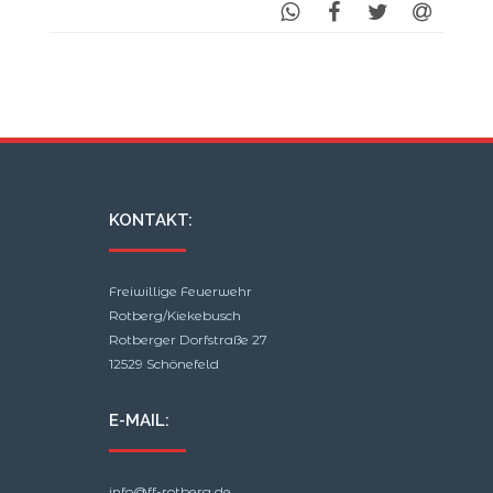
KONTAKT:
Freiwillige Feuerwehr
Rotberg/Kiekebusch
Rotberger Dorfstraße 27
12529 Schönefeld
E-MAIL:
info@ff-rotberg.de