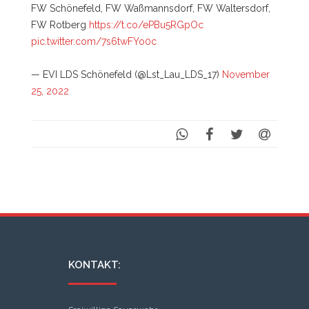
FW Schönefeld, FW Waßmannsdorf, FW Waltersdorf,
FW Rotberg
https://t.co/ePBu5RGpOc
pic.twitter.com/7s6twFYo0c
— EVI LDS Schönefeld (@Lst_Lau_LDS_17)
November
25, 2022
KONTAKT: