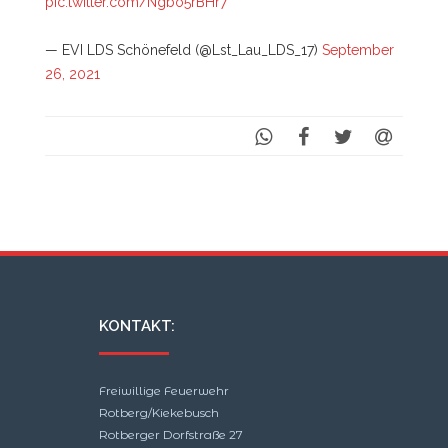
pic.twitter.com/Ngbo5rBHr7
— EVI LDS Schönefeld (@Lst_Lau_LDS_17)
September
26, 2021
KONTAKT:
Freiwillige Feuerwehr
Rotberg/Kiekebusch
Rotberger Dorfstraße 27