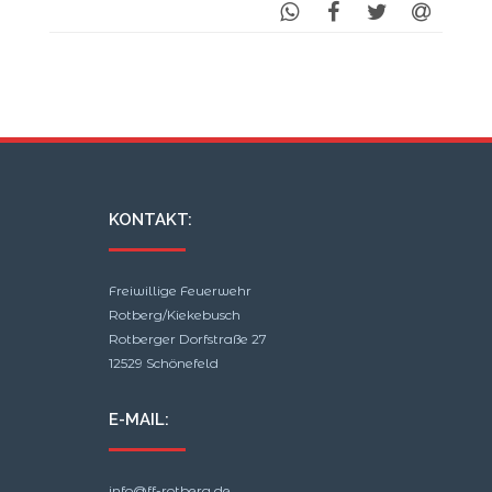
KONTAKT:
Freiwillige Feuerwehr
Rotberg/Kiekebusch
Rotberger Dorfstraße 27
12529 Schönefeld
E-MAIL:
info@ff-rotberg.de