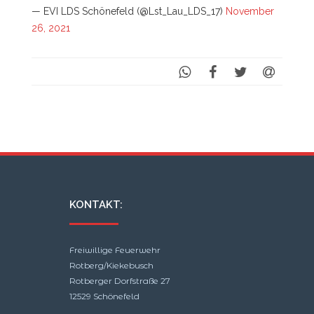
— EVI LDS Schönefeld (@Lst_Lau_LDS_17)
November
26, 2021
KONTAKT:
Freiwillige Feuerwehr
Rotberg/Kiekebusch
Rotberger Dorfstraße 27
12529 Schönefeld