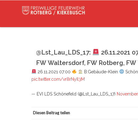
@Lst_Lau_LDS_17:
26.11.2021 0
FW Waltersdorf, FW Rotberg, FW
26.11.2021 07:00
B:Gebäude-Klein
Schön
pic.twitter.com/vr8rNyIl3M
— EVI LDS Schönefeld (@Lst_Lau_LDS_17)
November 
Diesen Beitrag teilen