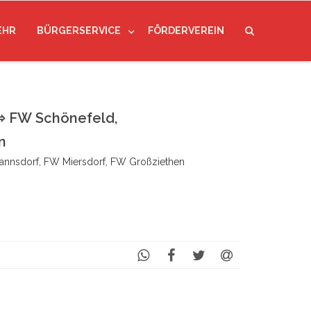
EHR
BÜRGERSERVICE
FÖRDERVEREIN
 FW Schönefeld,
n
nnsdorf, FW Miersdorf, FW Großziethen