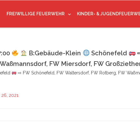
FREIWILLIGE FEUERWEHR
KINDER- & JUGENDFEUERW
7:00
B:Gebäude-Klein
Schönefeld
⇨
 Waßmannsdorf, FW Miersdorf, FW Großziethe
efeld
⇨ FW Schönefeld, FW Waltersdorf, FW Rotberg, FW Waßma
26, 2021