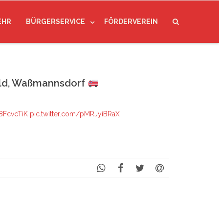
EHR
BÜRGERSERVICE
FÖRDERVEREIN
ld, Waßmannsdorf
h8FcvcTiK
pic.twitter.com/pMRJyiBRaX