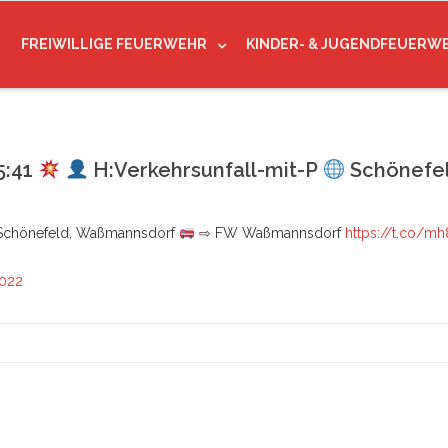
FREIWILLIGE FEUERWEHR
KINDER- & JUGENDFEUERW
5:41
H:Verkehrsunfall-mit-P
Schönefe
chönefeld, Waßmannsdorf
⇨ FW Waßmannsdorf
https://t.co/m
2022