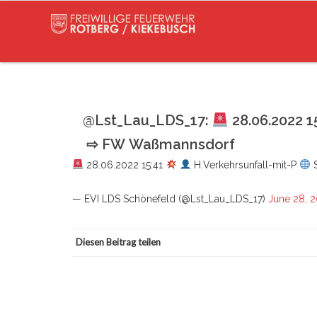
@Lst_Lau_LDS_17:
28.06.2022 1
⇨ FW Waßmannsdorf
28.06.2022 15:41
H:Verkehrsunfall-mit-P
S
— EVI LDS Schönefeld (@Lst_Lau_LDS_17)
June 28, 
Diesen Beitrag teilen