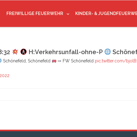
FREIWILLIGE FEUERWEHR
KINDER- & JUGENDFEUERW
8:32
H:Verkehrsunfall-ohne-P
Schönef
Schönefeld, Schönefeld
⇨ FW Schönefeld
pic.twitter.com/bjolB
 2022