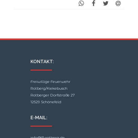
KONTAKT:
Freiwillige Feuerwehr
Rotberg/Kiekebusch
Rotberger Dorfstraße 27
12529 Schönefeld
E-MAIL:
info@ff-rotberg.de