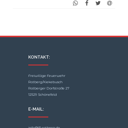
KONTAKT:
Freiwillige Feuerwehr
Rotberg/Kiekebusch
Rotberger Dorfstraße 27
12529 Schönefeld
E-MAIL:
info@ff-rotberg.de