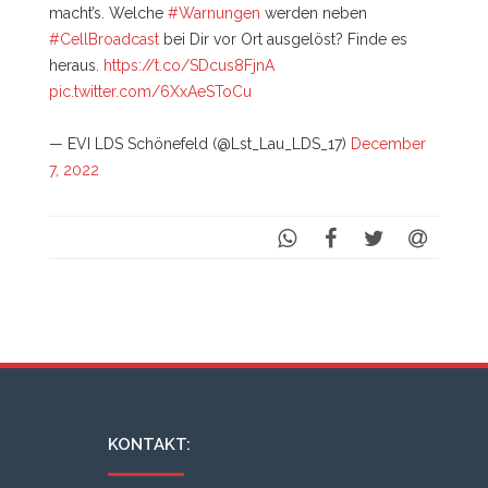
macht’s. Welche
#Warnungen
werden neben
#CellBroadcast
bei Dir vor Ort ausgelöst? Finde es
heraus.
https://t.co/SDcus8FjnA
pic.twitter.com/6XxAeSToCu
— EVI LDS Schönefeld (@Lst_Lau_LDS_17)
December
7, 2022
KONTAKT: